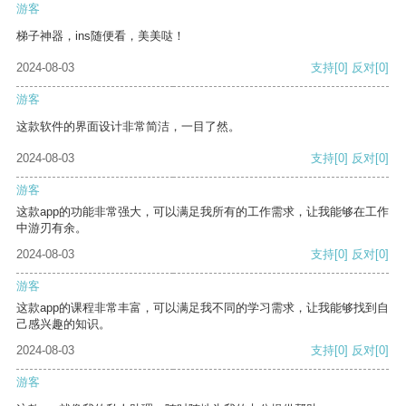
游客
梯子神器，ins随便看，美美哒！
2024-08-03
支持
[0]
反对
[0]
游客
这款软件的界面设计非常简洁，一目了然。
2024-08-03
支持
[0]
反对
[0]
游客
这款app的功能非常强大，可以满足我所有的工作需求，让我能够在工作
中游刃有余。
2024-08-03
支持
[0]
反对
[0]
游客
这款app的课程非常丰富，可以满足我不同的学习需求，让我能够找到自
己感兴趣的知识。
2024-08-03
支持
[0]
反对
[0]
游客