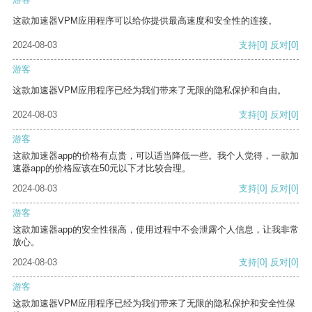
这款加速器VPM应用程序可以给你提供最高速度和安全性的连接。
2024-08-03
支持
[0]
反对
[0]
游客
这款加速器VPM应用程序已经为我们带来了无限的隐私保护和自由。
2024-08-03
支持
[0]
反对
[0]
游客
这款加速器app的价格有点贵，可以适当降低一些。我个人觉得，一款加
速器app的价格应该在50元以下才比较合理。
2024-08-03
支持
[0]
反对
[0]
游客
这款加速器app的安全性很高，使用过程中不会泄露个人信息，让我非常
放心。
2024-08-03
支持
[0]
反对
[0]
游客
这款加速器VPM应用程序已经为我们带来了无限的隐私保护和安全性保