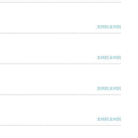
支持
[0]
反对
[0]
支持
[0]
反对
[0]
支持
[0]
反对
[0]
支持
[0]
反对
[0]