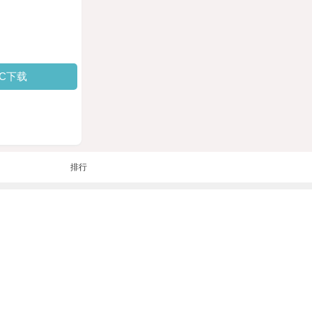
PC下载
排行