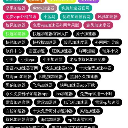
坚果加速器
tiktok加速器
狗急加速器官网
免费vqn外网加速
小蓝鸟
优途加速器官网
风驰加速器
旋风加速器
免费vps加速器外网苹果版
旋风加速度器
快连加速器
快连加速器官网入口
原子加速器
快鸭加速器
快柠檬加速器
旋风加速度器
外网网址导航
软件中心
雷霆加速
狂飙加速器
哔咔漫画
瑞乐小说
小美
小美vpn
小美加速器
老版本旋风加速免费
雷霆vp加速器官网
快连加速器app
十大免费加速神器
红海pro加速器
闪电猫加速器
黑洞永久加速器
黑豹加速器
飞鸟加速器
快鸭加速器app下载
永久免费梯子加速器app
ios加速器
免费vp试用一小时
雷轰加速官网
雷霆加器速
纸飞机加速器
雷霆vp加速器
白鲸加速器
十大免费海外加速神器
风驰加速器
旋风加速器官网
海鸥加速器
vp加速器官网