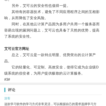
另外，艾可云的安全性也值得一提。
其特有的容器技术，避免了不同应用程序之间的互相影
响，从而降低了安全风险。
同时，在其他云计算产品因为多用户共用一个服务器而
容易出现的漏洞问题上，艾可云也具备了天然的优势，提高
了系统的安全性。
艾可云官方网址
总之，艾可云是一款特点明显、优势突出的云计算产
品。
它的轻量化、可定制、高效安全，使得它成为企业级D
级系统的佼佼者，为用户提供极致的云计算服务。
#3#
评论
游客
这款学习软件的学习方式非常灵活，可以根据自己的需求选择学习方