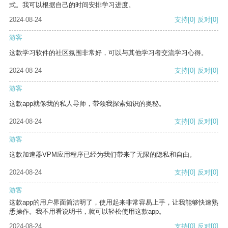
式。我可以根据自己的时间安排学习进度。
2024-08-24
支持
[0]
反对
[0]
游客
这款学习软件的社区氛围非常好，可以与其他学习者交流学习心得。
2024-08-24
支持
[0]
反对
[0]
游客
这款app就像我的私人导师，带领我探索知识的奥秘。
2024-08-24
支持
[0]
反对
[0]
游客
这款加速器VPM应用程序已经为我们带来了无限的隐私和自由。
2024-08-24
支持
[0]
反对
[0]
游客
这款app的用户界面简洁明了，使用起来非常容易上手，让我能够快速熟
悉操作。我不用看说明书，就可以轻松使用这款app。
2024-08-24
支持
[0]
反对
[0]