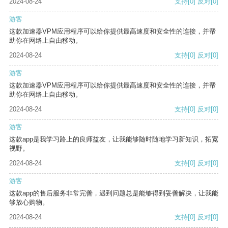
2024-08-24
支持
[0]
反对
[0]
游客
这款加速器VPM应用程序可以给你提供最高速度和安全性的连接，并帮
助你在网络上自由移动。
2024-08-24
支持
[0]
反对
[0]
游客
这款加速器VPM应用程序可以给你提供最高速度和安全性的连接，并帮
助你在网络上自由移动。
2024-08-24
支持
[0]
反对
[0]
游客
这款app是我学习路上的良师益友，让我能够随时随地学习新知识，拓宽
视野。
2024-08-24
支持
[0]
反对
[0]
游客
这款app的售后服务非常完善，遇到问题总是能够得到妥善解决，让我能
够放心购物。
2024-08-24
支持
[0]
反对
[0]