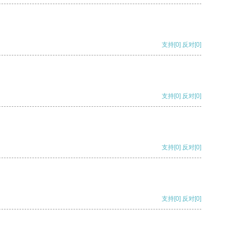
支持
[0]
反对
[0]
支持
[0]
反对
[0]
支持
[0]
反对
[0]
支持
[0]
反对
[0]