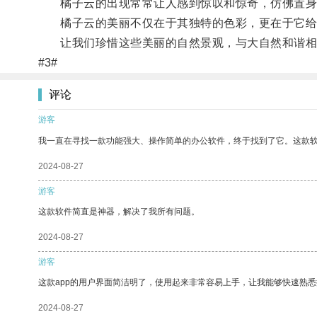
橘子云的出现常常让人感到惊叹和惊奇，仿佛置身
橘子云的美丽不仅在于其独特的色彩，更在于它给
让我们珍惜这些美丽的自然景观，与大自然和谐相
#3#
评论
游客
我一直在寻找一款功能强大、操作简单的办公软件，终于找到了它。这款
2024-08-27
游客
这款软件简直是神器，解决了我所有问题。
2024-08-27
游客
这款app的用户界面简洁明了，使用起来非常容易上手，让我能够快速熟悉
2024-08-27