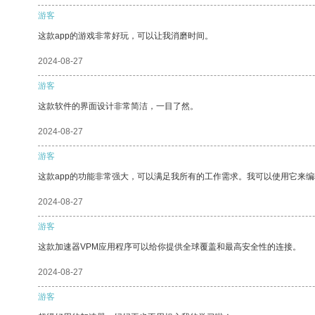
游客
这款app的游戏非常好玩，可以让我消磨时间。
2024-08-27
游客
这款软件的界面设计非常简洁，一目了然。
2024-08-27
游客
这款app的功能非常强大，可以满足我所有的工作需求。我可以使用它来
2024-08-27
游客
这款加速器VPM应用程序可以给你提供全球覆盖和最高安全性的连接。
2024-08-27
游客