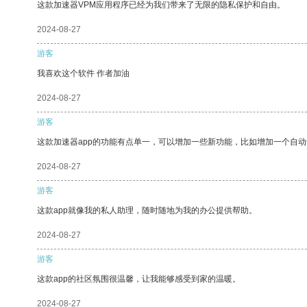
这款加速器VPM应用程序已经为我们带来了无限的隐私保护和自由。
2024-08-27
游客
我喜欢这个软件 作者加油
2024-08-27
游客
这款加速器app的功能有点单一，可以增加一些新功能，比如增加一个自
2024-08-27
游客
这款app就像我的私人助理，随时随地为我的办公提供帮助。
2024-08-27
游客
这款app的社区氛围很温馨，让我能够感受到家的温暖。
2024-08-27