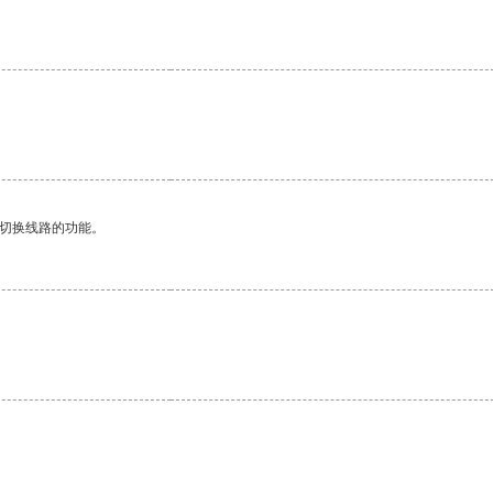
动切换线路的功能。