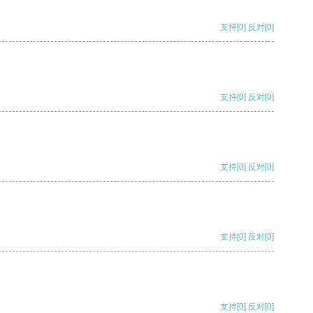
支持
[0]
反对
[0]
支持
[0]
反对
[0]
支持
[0]
反对
[0]
支持
[0]
反对
[0]
支持
[0]
反对
[0]