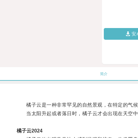
安
简介
橘子云是一种非常罕见的自然景观，在特定的气候
当太阳升起或者落日时，橘子云才会出现在天空中，
橘子云2024