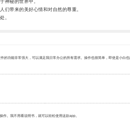
于神秘的世界中。
人们带来的美好心情和对自然的尊重。
处。
软件的功能非常强大，可以满足我日常办公的所有需求。操作也很简单，即使是小白也
操作。我不用看说明书，就可以轻松使用这款app。