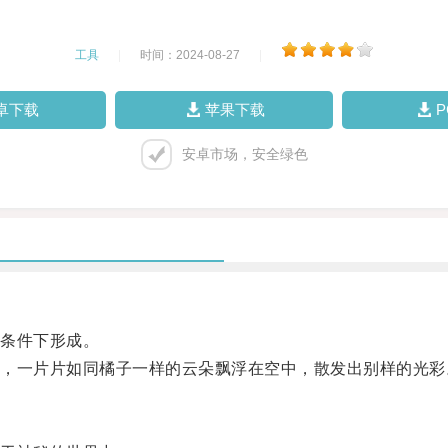
工具
|
时间：2024-08-27
|
卓下载
苹果下载
安卓市场，安全绿色
条件下形成。
一片片如同橘子一样的云朵飘浮在空中，散发出别样的光彩