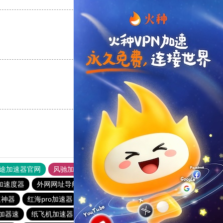
支持
[0]
反对
[0]
支持
[0]
反对
[0]
途加速器官网
风驰加速器
旋风加速器
加速度器
外网网址导航
软件中心
雷霆加速
狂飙加速器
速神器
红海pro加速器
闪电猫加速器
黑洞永久加速器
加器速
纸飞机加速器
雷霆vp加速器
白鲸加速器